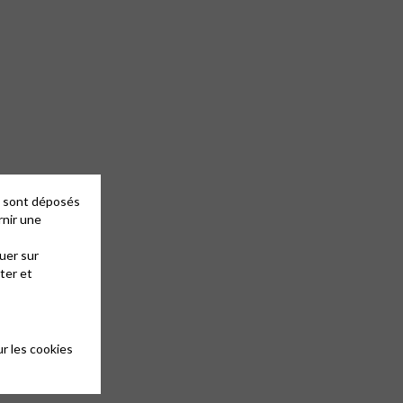
es sont déposés
rnir une
uer sur
ter et
r les cookies