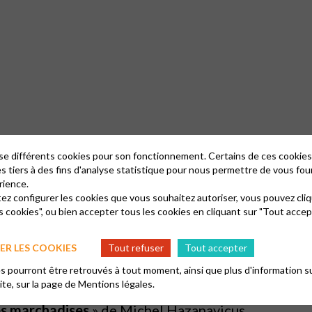
lise différents cookies pour son fonctionnement. Certains de ces cooki
es tiers à des fins d'analyse statistique pour nous permettre de vous fou
rience.
tez configurer les cookies que vous souhaitez autoriser, vous pouvez cliq
s cookies", ou bien accepter tous les cookies en cliquant sur "Tout accep
R LES COOKIES
Tout refuser
Tout accepter
e Sehiri
 pourront être retrouvés à tout moment, ainsi que plus d'information su
site, sur la page de
Mentions légales.
ime Chuck
» de Mike Flanagan
es marchadises
» de Michel Hazanavicus