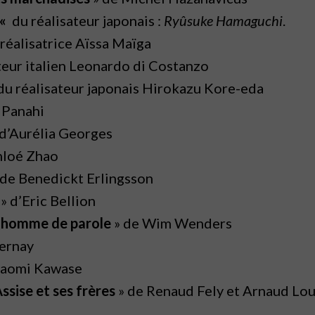
 «
du réalisateur japonais :
Ryûsuke Hamaguchi
.
 réalisatrice Aïssa Maïga
teur italien Leonardo di Costanzo
du réalisateur japonais Hirokazu Kore-eda
 Panahi
d’Aurélia Georges
hloé Zhao
 de Benedickt Erlingsson
» d’Eric Bellion
n homme de parole
» de Wim Wenders
ernay
aomi Kawase
Assise et ses frères
» de Renaud Fely et Arnaud Lo