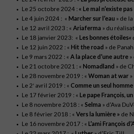
Le 25 octobre 2024 :
« Le mal n’existe pas
Le 4 juin 2024 : «
Marcher sur l’eau
» de la
Le 12 avril 2023 : «
Ariaferma
» du réalisa
Le 18 janvier 2023: «
Les bonnes étoiles
«
Le 12 juin 2022 : «
Hit the road
» de Panah
Le 9 mars 2022 : «
A la place d’une autre
» 
Le 21 octobre 2021 : «
Nomadland
» de C
Le 28 novembre 2019 : «
Woman at war
»
Le 2′ avril 2019 : «
Comme un seul homme
Le 17 février 2019 : «
Le pape François, u
Le 8 novembre 2018 : «
Selma
» d’Ava DuV
Le 8 février 2018 : «
Vers la lumière »
de N
Le 16 novembre 2017 : «
L’ami François d’
Le 22 mars 2017 : «
Luther
» d’Eric Till