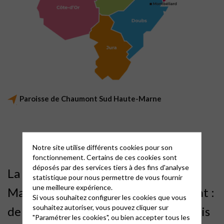
Paroisse de Chaumont Sud Haute-Marne
Notre site utilise différents cookies pour son
fonctionnement. Certains de ces cookies sont
déposés par des services tiers à des fins d'analyse
La paroisse de Chaumont en Haute-
statistique pour nous permettre de vous fournir
une meilleure expérience.
Marne dessert le sud du département :
Si vous souhaitez configurer les cookies que vous
souhaitez autoriser, vous pouvez cliquer sur
de Joinville à Langres, d’Arc en Barrois
"Paramétrer les cookies", ou bien accepter tous les