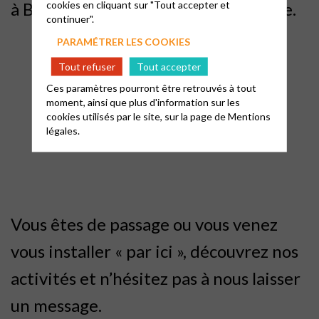
cookies en cliquant sur "Tout accepter et
à Bourbonne, c’est un vaste territoire.
continuer".
PARAMÉTRER LES COOKIES
Tout refuser
Tout accepter
Ces paramètres pourront être retrouvés à tout
moment, ainsi que plus d'information sur les
cookies utilisés par le site, sur la page de
Mentions
légales.
Vous êtes de passage ou vous venez
vous installer « par ici », découvrez nos
activités et n’hésitez pas à nous laisser
un message.