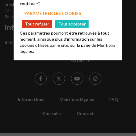
continuer".
presbytéral
Tél. : 06 73 71 49 65
PARAMÉTRER LES COOKIES
Pasteur : poste vacant
Tout refuser
Tout accepter
Informations
Liens utiles
Ces paramètres pourront être retrouvés à tout
moment, ainsi que plus d'information sur les
Informations locales
Notes bibliques et
cookies utilisés par le site, sur la page de
Mentions
prédications
légales.
Accès Acteurs
Partenaires
Informations
Mentions légales
FAQ
Glossaire
Contact