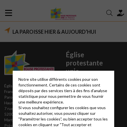
LA PAROISSE HIER & AUJOURD’HUI
Église
protestante
unie
Notre site utilise différents cookies pour son
fonctionnement. Certains de ces cookies sont
Organisation
Église protestante unie de
déposés par des services tiers à des fins d'analyse
Histoire
France
statistique pour nous permettre de vous fournir
Convictions
Paroisse de Chaumont Sud
une meilleure expérience.
Territoire géographique de
Haute-Marne
Si vous souhaitez configurer les cookies que vous
la paroisse
7 rue du Temple
souhaitez autoriser, vous pouvez cliquer sur
52000 Chaumont
"Paramétrer les cookies", ou bien accepter tous les
Martine Sengel
cookies en cliquant sur "Tout accepter et
Présidente du Conseil