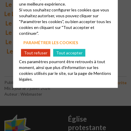
Le Lien N°163
une meilleure expérience.
– été 2023
Si vous souhaitez configurer les cookies que vous
Le Lien N°162 –
mars 2023
souhaitez autoriser, vous pouvez cliquer sur
"Paramétrer les cookies", ou bien accepter tous les
Le Lien-n° 161
–
Décembre 2022
cookies en cliquant sur "Tout accepter et
Le Lien n°160
– Octobre 2022
continuer".
Le Lien n°159
– Juin 2022
PARAMÉTRER LES COOKIES
Le Lien n°158
– Mars 2022
Tout refuser
Tout accepter
Ces paramètres pourront être retrouvés à tout
moment, ainsi que plus d'information sur les
cookies utilisés par le site, sur la page de
Mentions
légales.
-
Publié le 8 décembre 2022
Communication
Presse écrite
Mis à jour le 7 juillet 2026
Auteur : Webmaster
Église
protestante